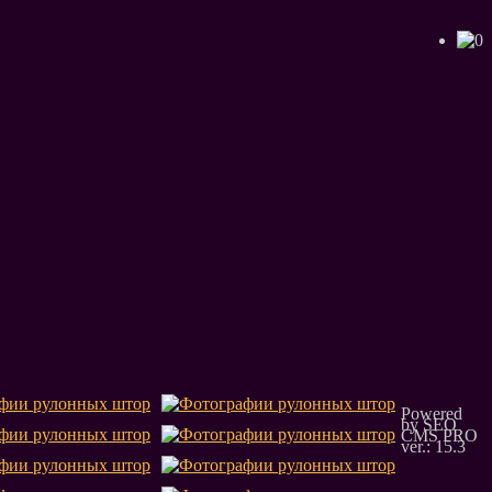
Powered
by SEO
CMS PRO
ver.: 15.3