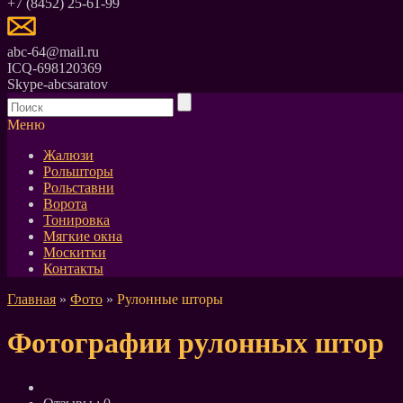
+7 (8452) 25-61-99
abc-64@mail.ru
ICQ-698120369
Skype-abcsaratov
Меню
Жалюзи
Рольшторы
Рольставни
Ворота
Тонировка
Мягкие окна
Москитки
Контакты
Главная
»
Фото
»
Рулонные шторы
Фотографии рулонных штор