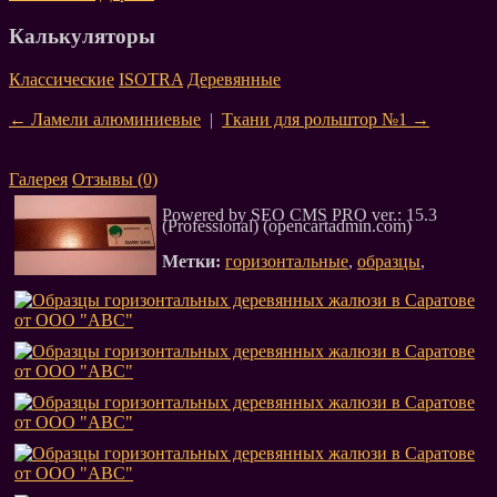
Калькуляторы
Классические
ISOTRA
Деревянные
← Ламели алюминиевые
|
Ткани для рольштор №1 →
Галерея
Отзывы
(0)
Powered by SEO CMS PRO ver.: 15.3
(Professional) (opencartadmin.com)
Метки:
горизонтальные
,
образцы
,