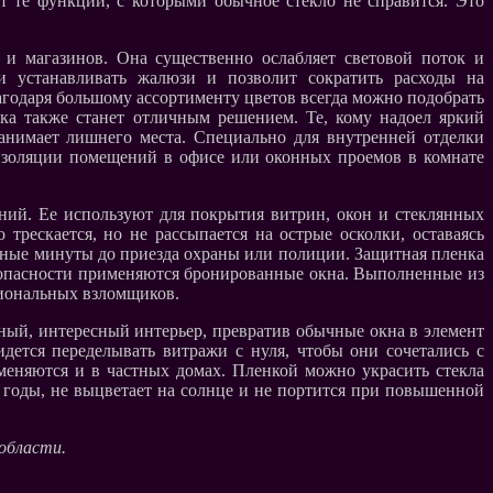
т те функции, с которыми обычное стекло не справится. Это
 и магазинов. Она существенно ослабляет световой поток и
и устанавливать жалюзи и позволит сократить расходы на
агодаря большому ассортименту цветов всегда можно подобрать
ка также станет отличным решением. Те, кому надоел яркий
анимает лишнего места. Специально для внутренней отделки
изоляции помещений в офисе или оконных проемов в комнате
ний. Ее используют для покрытия витрин, окон и стеклянных
рескается, но не рассыпается на острые осколки, оставаясь
нные минуты до приезда охраны или полиции. Защитная пленка
езопасности применяются бронированные окна. Выполненные из
сиональных взломщиков.
ьный, интересный интерьер, превратив обычные окна в элемент
дется переделывать витражи с нуля, чтобы они сочетались с
еняются и в частных домах. Пленкой можно украсить стекла
 годы, не выцветает на солнце и не портится при повышенной
области.