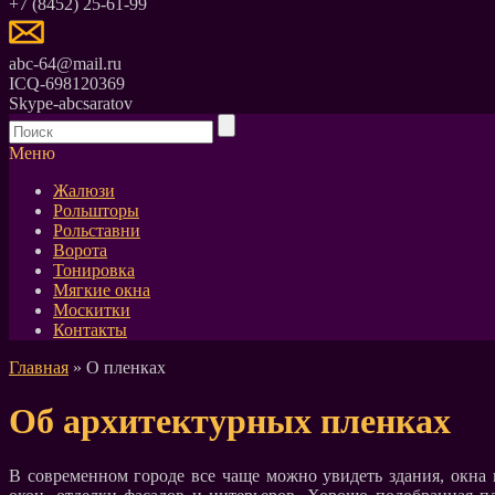
+7 (8452) 25-61-99
abc-64@mail.ru
ICQ-698120369
Skype-abcsaratov
Меню
Жалюзи
Рольшторы
Рольставни
Ворота
Тонировка
Мягкие окна
Москитки
Контакты
Главная
» О пленках
Об архитектурных пленках
В современном городе все чаще можно увидеть здания, окна