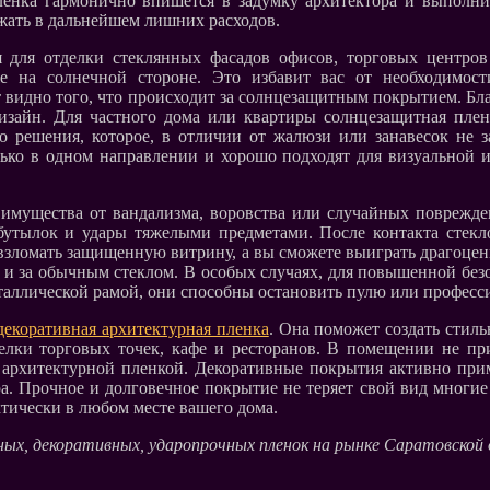
ленка гармонично впишется в задумку архитектора и выполни
ежать в дальнейшем лишних расходов.
 для отделки стеклянных фасадов офисов, торговых центров
е на солнечной стороне. Это избавит вас от необходимост
т видно того, что происходит за солнцезащитным покрытием. Бл
изайн. Для частного дома или квартиры солнцезащитная плен
о решения, которое, в отличии от жалюзи или занавесок не з
лько в одном направлении и хорошо подходят для визуальной 
имущества от вандализма, воровства или случайных поврежде
утылок и удары тяжелыми предметами. После контакта стекло т
ы взломать защищенную витрину, а вы сможете выиграть драгоце
как и за обычным стеклом. В особых случаях, для повышенной б
металлической рамой, они способны остановить пулю или профес
декоративная архитектурная пленка
. Она поможет создать стил
елки торговых точек, кафе и ресторанов. В помещении не при
 архитектурной пленкой. Декоративные покрытия активно прим
ра. Прочное и долговечное покрытие не теряет свой вид многие
ктически в любом месте вашего дома.
ных, декоративных, ударопрочных пленок на рынке Саратовской 