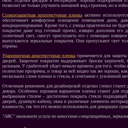
окон, отделки фасадов и интерьеров. Хорошо подобранная п
позволит не только улучшить внешний вид строения, но и изб
Солнцезащитная архитектурная пленка
активно используется
обеспечивает комфортное освещение помещения днем, даж
кондиционирование. Кроме того, с улицы практически не буде
покрытие даже под готовый проект, изящно дополнив его д
солнечный свет, смогут приглушить его с помощью изящног
выпускаются зеркальные покрытия. Они пропускают свет то
охраны.
Ударопрочная архитектурная пленка
применяется для защиты 
дверей. Защитное покрытие выдерживает броски кирпичей, б
цельным. У грабителей уйдет немало времени для того, чтоб
полностью прозрачна, и товар за ней видно так же хорошо, 
нескольких слоев пленки и стекла, в сочетании с усиленной 
Отличным решением для дизайнерской отделки стекол станет
декора. Особенно хорошим вариантом пленка станет для отд
выбранным стилем – достаточно покрыть стекло подходящей
дверей, душевую кабину, окна и различные элементы интерье
влажности, так что его можно использовать для декорации пра
"АВС" оказывает услуги по нанесению сонцезащитных, зеркаль