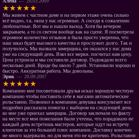
Алёна
— 26.03.2009
★
★
★
★
★
Мы живем с частном доме и на первом этаже очень сильно
всё видно, т.к. окна у нас огромные. А соседи к сожалению
любопытные. Вот мы и нашли выход. Хотя бы вечером
закрываем, а то со светом вообще как на сцене. Я посмотрела
огромное количество отзывов и была просто уверенна, что
наш заказ будет высокого качества и прослужит долго. Так и
получилось. Мы вызвали замерщика, он оказался у нас дома
уже на следующий день. Взял все мерки. посчитал нам цену.
Цена устроила и мы составили договор. Подождали всего
несколько дней. Вроде бы около 7 дней. Установили хорошо и
быстро. Аккуратная работа. Мы довольны.
Эрик
— 28.09.2007
★
★
★
★
★
Компанию мне посоветовали друзья искал хорошую честную
компанию чтобы поставить себе в магазин автоматические
рольставни. Позвонил в компанию девушка консультант все
подробно рассказала помогла с выбором на следующей день
ко мне уже приехал замерщик. Договор заключали по факту
на месте все мои пожелания были учтены, что порадовало не
каждый день встретишь мастеров, которые идут на встречу
клиентам за это большой плюс компании. Доставку конечно
не много задержали, но для меня это не критично. Рольставни