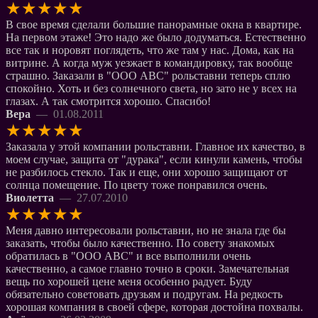
★
★
★
★
★
В свое время сделали большие панорамные окна в квартире.
На первом этаже! Это надо же было додуматься. Естественно
все так и норовят поглядеть, что же там у нас. Дома, как на
витрине. А когда муж уезжает в командировку, так вообще
страшно. Заказали в "ООО АВС" рольставни теперь сплю
спокойно. Хоть и без солнечного света, но зато не у всех на
глазах. А так смотрится хорошо. Спасибо!
Вера
— 01.08.2011
★
★
★
★
★
Заказала у этой компании рольставни. Главное их качество, в
моем случае, защита от "дурака", если кинули камень, чтобы
не разбилось стекло. Так и еще, они хорошо защищают от
солнца помещение. По цвету тоже понравился очень.
Виолетта
— 27.07.2010
★
★
★
★
★
Меня давно интересовали рольставни, но не знала где бы
заказать, чтобы было качественно. По совету знакомых
обратилась в "ООО АВС" и все выполнили очень
качественно, а самое главно точно в сроки. Замечательная
вещь по хорошей цене меня особенно радует. Буду
обязательно советовать друзьям и подругам. На редкость
хорошая компания в своей сфере, которая достойна похвалы.