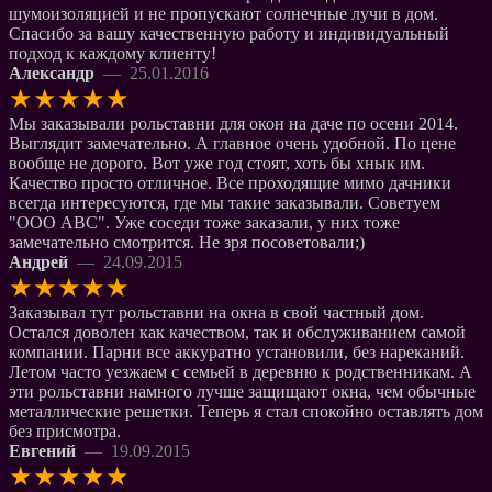
шумоизоляцией и не пропускают солнечные лучи в дом.
Спасибо за вашу качественную работу и индивидуальный
подход к каждому клиенту!
Александр
— 25.01.2016
★
★
★
★
★
Мы заказывали рольставни для окон на даче по осени 2014.
Выглядит замечательно. А главное очень удобной. По цене
вообще не дорого. Вот уже год стоят, хоть бы хнык им.
Качество просто отличное. Все проходящие мимо дачники
всегда интересуются, где мы такие заказывали. Советуем
"ООО АВС". Уже соседи тоже заказали, у них тоже
замечательно смотрится. Не зря посоветовали;)
Андрей
— 24.09.2015
★
★
★
★
★
Заказывал тут рольставни на окна в свой частный дом.
Остался доволен как качеством, так и обслуживанием самой
компании. Парни все аккуратно установили, без нареканий.
Летом часто уезжаем с семьей в деревню к родственникам. А
эти рольставни намного лучше защищают окна, чем обычные
металлические решетки. Теперь я стал спокойно оставлять дом
без присмотра.
Евгений
— 19.09.2015
★
★
★
★
★