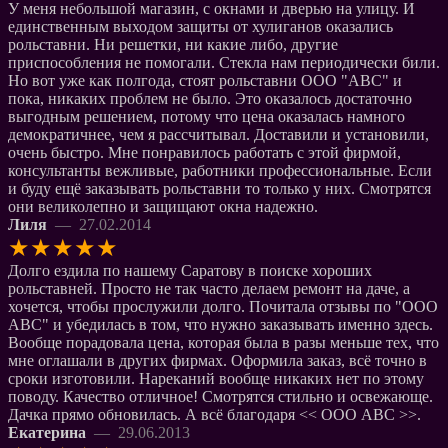
У меня небольшой магазин, с окнами и дверью на улицу. И
единственным выходом защиты от хулиганов оказались
рольставни. Ни решетки, ни какие либо, другие
приспособления не помогали. Стекла нам периодически били.
Но вот уже как полгода, стоят рольставни ООО "АВС" и
пока, никаких проблем не было. Это оказалось достаточно
выгодным решением, потому что цена оказалась намного
демократичнее, чем я рассчитывал. Доставили и установили,
очень быстро. Мне понравилось работать с этой фирмой,
консультанты вежливые, работники профессиональные. Если
и буду ещё заказывать рольставни то только у них. Смотрятся
они великолепно и защищают окна надежно.
Лиля
— 27.02.2014
★
★
★
★
★
Долго ездила по нашему Саратову в поиске хороших
рольставней. Просто не так часто делаем ремонт на даче, а
хочется, чтобы прослужили долго. Почитала отзывы по "ООО
АВС" и убедилась в том, что нужно заказывать именно здесь.
Вообще порадовала цена, которая была в разы меньше тех, что
мне оглашали в других фирмах. Оформила заказ, всё точно в
сроки изготовили. Нареканий вообще никаких нет по этому
поводу. Качество отличное! Смотрятся стильно и освежающе.
Дачка прямо обновилась. А всё благодаря << ООО АВС >>.
Екатерина
— 29.06.2013