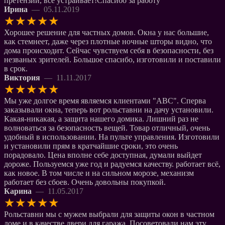
претензий, всё устраивает!Спасибо за работу
Ирина
— 05.11.2019
★
★
★
★
★
Хорошее решение для частных домов. Окна у нас большие,
как стемнеет, даже через плотные ночные шторы видно, что
дома происходит. Сейчас чувствуем себя в безопасности, без
незваных зрителей. Большое спасибо, изготовили и поставили
в срок.
Виктория
— 11.11.2017
★
★
★
★
★
Мы уже долгое время являемся клиентами "АВС". Сперва
заказывали окна, теперь вот рольставни на дачу установили.
Какая-никакая, а защита нашего домика. Лишний раз не
волноваться за безопасность вещей. Товар отличный, очень
удобный в использовании. На пульте управления. Изготовили
и установили прям в кратчайшие сроки, это очень
порадовало. Цена вполне себе доступная, думали выйдет
дороже. Пользуемся уже год и радуемся качеству. работает всё,
как новое. В том числе и на сильном морозе, механизм
работает без сбоев. Очень довольны покупкой.
Карина
— 11.05.2017
★
★
★
★
★
Рольставни мы с мужем выбрали для защиты окон в частном
доме и в качестве двери для гаража. Посоветовали нам эту