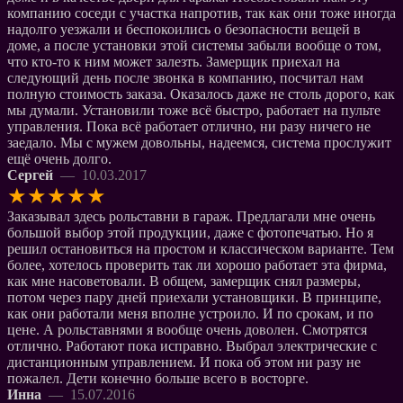
компанию соседи с участка напротив, так как они тоже иногда
надолго уезжали и беспокоились о безопасности вещей в
доме, а после установки этой системы забыли вообще о том,
что кто-то к ним может залезть. Замерщик приехал на
следующий день после звонка в компанию, посчитал нам
полную стоимость заказа. Оказалось даже не столь дорого, как
мы думали. Установили тоже всё быстро, работает на пульте
управления. Пока всё работает отлично, ни разу ничего не
заедало. Мы с мужем довольны, надеемся, система прослужит
ещё очень долго.
Сергей
— 10.03.2017
★
★
★
★
★
Заказывал здесь рольставни в гараж. Предлагали мне очень
большой выбор этой продукции, даже с фотопечатью. Но я
решил остановиться на простом и классическом варианте. Тем
более, хотелось проверить так ли хорошо работает эта фирма,
как мне насоветовали. В общем, замерщик снял размеры,
потом через пару дней приехали установщики. В принципе,
как они работали меня вполне устроило. И по срокам, и по
цене. А рольставнями я вообще очень доволен. Смотрятся
отлично. Работают пока исправно. Выбрал электрические с
дистанционным управлением. И пока об этом ни разу не
пожалел. Дети конечно больше всего в восторге.
Инна
— 15.07.2016