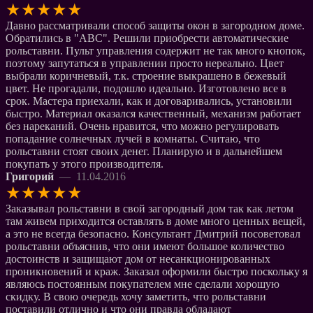
★
★
★
★
★
Давно рассматривали способ защиты окон в загородном доме.
Обратились в "ABC". Решили приобрести автоматические
рольставни. Пульт управления содержит не так много кнопок,
поэтому запутаться в управлении просто нереально. Цвет
выбрали коричневый, т.к. строение выкрашено в бежевый
цвет. Не прогадали, подошло идеально. Изготовлено все в
срок. Мастера приехали, как и договаривались, установили
быстро. Материал оказался качественный, механизм работает
без нареканий. Очень нравится, что можно регулировать
попадание солнечных лучей в комнаты. Считаю, что
рольставни стоят своих денег. Планирую и в дальнейшем
покупать у этого производителя.
Григорий
— 11.04.2016
★
★
★
★
★
Заказывал рольставни в свой загородный дом так как летом
там живем приходится оставлять в доме много ценных вещей,
а это не всегда безопасно. Консультант Дмитрий посоветовал
рольставни объяснив, что они имеют большое количество
достоинств и защищают дом от несанкционированных
проникновений и краж. Заказал оформили быстро поскольку я
являюсь постоянным покупателем мне сделали хорошую
скидку. В свою очередь хочу заметить, что рольставни
поставили отлично и что они правда обладают