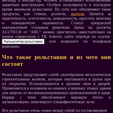
жилищу и имуществу, человек устанавливает всевозможные
защитные конструкции. Особую популярность в последнее
время завоевали рольставни. По сути они объединяют такие
продукты, как ставни, роллеты,
жалюзи
. Ценятся за
практичность, эстетичность, компактность, простоту монтажа
и повышенную надежность. Станут прекрасной
альтернативой стальным решеткам. Цены на роллеты
ALUTECH от "АВС" можно просчитать самостоятельно на
нашем совместном с ГК Алютех сайте перейдя по ссылке
или позвоните по телефонам
компании.
Что такое рольставни и из чего они
состоят
Рольставни представляют собой своеобразные металлические
горизонтальные жалюзи, которые сматываются в рулон при
их открытии. Устанавливаются в проемах окон и дверей.
Применяются в основном на нижних и верхних этажах здания
для защиты от несанкционированных проникновений и краж.
Наряду с этим обеспечивают хорошую тепло- и
шумоизоляцию, нивелируют ультрафиолетовые лучи.
Все рольставни очень схожи между собой по составляющим.