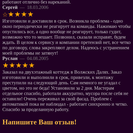
работают отлично без нареканий.
Сергей
— 18.03.2006
★
★
★
★
☆
Изготовили и доставили в срок. Возникла проблема - одно
окно периодически не реагирует на команды. Нажимаю чтобы
опустились все, а одно вообще не реагирует, только гудит,
возможно что то мешает. Позвонил, сказали исправят, будем
ждать. В целом к сервису и компании претензий нет, все четко
по договору, слова закрепляют делом. Надеюсь с устранением
моей проблемы не затянут!
Руслан
— 04.08.2005
★
★
★
★
★
Заказал на двухэтажный коттедж в Волжских Далях. Заказ
изготовили и выполнили в срок, привезли, к монтажу
преступили на следующий день. Сам немного не угадал с
цветом, но это не беда! Установили за 2 дня. Мастерам
отдельное спасибо, работали аккуратно, мусора после себя не
оставили! Очень переживал за свой фасад. Проблем с
автоматикой пока не наблюдал - работает синхронно и четко.
Спасибо за проделанную работу.
Напишите Ваш отзыв!