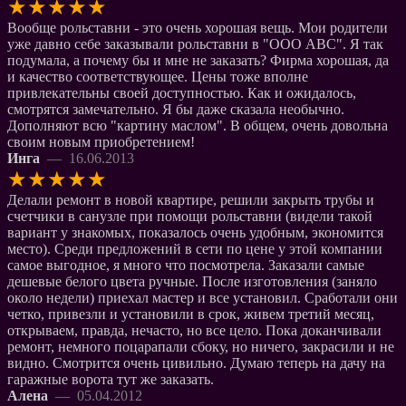
★
★
★
★
★
Вообще рольставни - это очень хорошая вещь. Мои родители
уже давно себе заказывали рольставни в "ООО АВС". Я так
подумала, а почему бы и мне не заказать? Фирма хорошая, да
и качество соответствующее. Цены тоже вполне
привлекательны своей доступностью. Как и ожидалось,
смотрятся замечательно. Я бы даже сказала необычно.
Дополняют всю "картину маслом". В общем, очень довольна
своим новым приобретением!
Инга
— 16.06.2013
★
★
★
★
★
Делали ремонт в новой квартире, решили закрыть трубы и
счетчики в санузле при помощи рольставни (видели такой
вариант у знакомых, показалось очень удобным, экономится
место). Среди предложений в сети по цене у этой компании
самое выгодное, я много что посмотрела. Заказали самые
дешевые белого цвета ручные. После изготовления (заняло
около недели) приехал мастер и все установил. Сработали они
четко, привезли и установили в срок, живем третий месяц,
открываем, правда, нечасто, но все цело. Пока доканчивали
ремонт, немного поцарапали сбоку, но ничего, закрасили и не
видно. Смотрится очень цивильно. Думаю теперь на дачу на
гаражные ворота тут же заказать.
Алена
— 05.04.2012