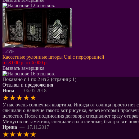
- 25%
Кассетные рулонные шторы Uni с перфорацией
от 8 000 р.
от 6 000 р.
Вызвать замерщика
Показано с 1 по 2 из 2 (страниц: 1)
Отзывы и предложения
Инна
— 06.05.2018
★
★
★
★
★
У нас очень солнечная квартира. Иногда от солнца просто нет с
слышали о наличие такого вот рисунка, через который просве
целостно. После подписания договора специалист сразу отправ
Минусов не заметили, специалисты отличные, быстро все повес
Ирина
— 17.11.2017
★
★
★
★
★