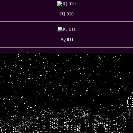
JQ 010
JQ 011