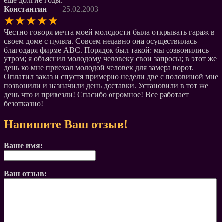
еще долгие годы.
Константин
— 25.02.2003
★
★
★
★
★
Честно говоря мечта моей молодости была открывать гараж в
своем доме с пульта. Совсем недавно она осуществилась
благодаря фирме АВС. Порядок был такой: мы созвонились
утром; я объяснил молодому человеку свои запросы; в этот же
день ко мне приехал молодой человек для замера ворот.
Оплатил заказ и спустя примерно недели две с половиной мне
позвонили и назначили день доставки. Установили в тот же
день что и привезли! Спасибо огромное! Все работает
безотказно!
Напишите Ваш отзыв!
Ваше имя:
Ваш отзыв: