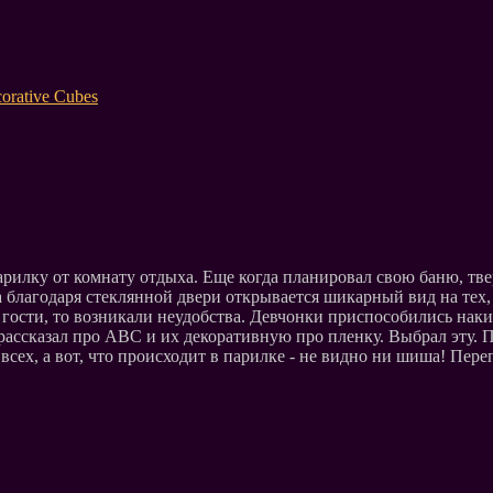
orative Cubes
арилку от комнату отдыха. Еще когда планировал свою баню, тве
ха благодаря стеклянной двери открывается шикарный вид на тех,
 гости, то возникали неудобства. Девчонки приспособились накид
рассказал про АВС и их декоративную про пленку. Выбрал эту. П
 всех, а вот, что происходит в парилке - не видно ни шиша! Пер