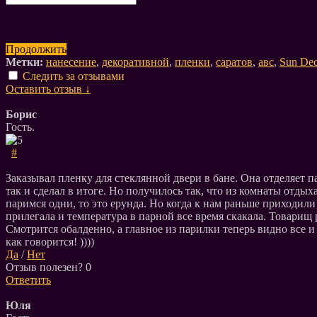
Продолжить
Метки:
нанесение
,
декоративной
,
пленки
,
саратов
,
авс
,
Sun Dec
Следить за отзывами
Оставить отзыв ↓
Борис
Гость.
#
Заказывал пленку для стеклянной двери в бане. Она отделяет п
так и сделал в итоге. Но получилось так, что из комнаты отды
паримся одни, то это ерунда. Но когда к нам раньше приходили
прилегала и температура в парной все время скакала. Товарищ 
Смотрится обалденно, а главное из парилки теперь видно все и
как говорится! ))))
Да
/
Нет
Отзыв полезен?
0
Ответить
Юля