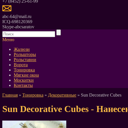
+7 (8452) 25-61-99
abc-64@mail.ru
ICQ-698120369
Skype-abcsaratov
Меню
Жалюзи
Рольшторы
Рольставни
Ворота
Тонировка
Мягкие окна
Москитки
Контакты
Главная
»
Тонировка
»
Декоративные
» Sun Decorative Cubes
Sun Decorative Cubes - Нанес