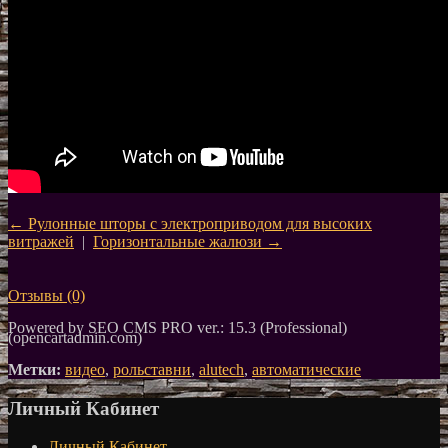
← Рулонные шторы с электроприводом для высоких
витражей
|
Горизонтальные жалюзи →
Отзывы
(0)
Powered by SEO CMS PRO ver.: 15.3 (Professional)
(opencartadmin.com)
Метки:
видео
,
рольставни
,
alutech
,
автоматические
Личный Кабинет
Личный Кабинет