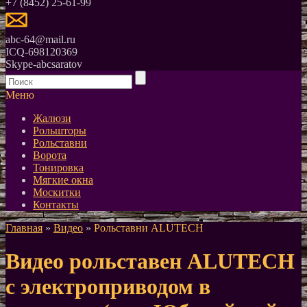
+7 (8452) 25-61-99
abc-64@mail.ru
ICQ-698120369
Skype-abcsaratov
Меню
Жалюзи
Рольшторы
Рольставни
Ворота
Тонировка
Мягкие окна
Москитки
Контакты
Главная
»
Видео
»
Рольставни ALUTECH
Видео рольставен ALUTECH
с электроприводом в