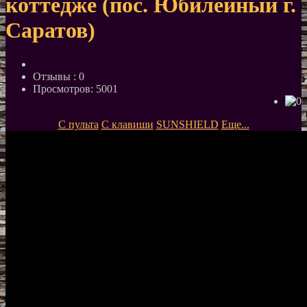
коттедже (пос. Юбилейный г.
Саратов)
Отзывы :
0
Просмотров: 5001
С пульта
С клавиши
SUNSHIELD
Еще...