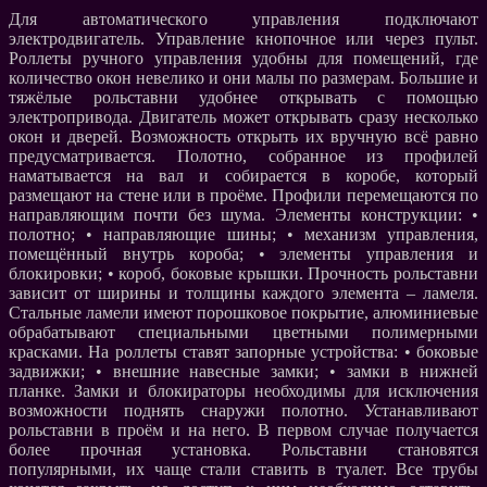
Для автоматического управления подключают
электродвигатель. Управление кнопочное или через пульт.
Роллеты ручного управления удобны для помещений, где
количество окон невелико и они малы по размерам. Большие и
тяжёлые рольставни удобнее открывать с помощью
электропривода. Двигатель может открывать сразу несколько
окон и дверей. Возможность открыть их вручную всё равно
предусматривается. Полотно, собранное из профилей
наматывается на вал и собирается в коробе, который
размещают на стене или в проёме. Профили перемещаются по
направляющим почти без шума. Элементы конструкции: •
полотно; • направляющие шины; • механизм управления,
помещённый внутрь короба; • элементы управления и
блокировки; • короб, боковые крышки. Прочность рольставни
зависит от ширины и толщины каждого элемента – ламеля.
Стальные ламели имеют порошковое покрытие, алюминиевые
обрабатывают специальными цветными полимерными
красками. На роллеты ставят запорные устройства: • боковые
задвижки; • внешние навесные замки; • замки в нижней
планке. Замки и блокираторы необходимы для исключения
возможности поднять снаружи полотно. Устанавливают
рольставни в проём и на него. В первом случае получается
более прочная установка. Рольставни становятся
популярными, их чаще стали ставить в туалет. Все трубы