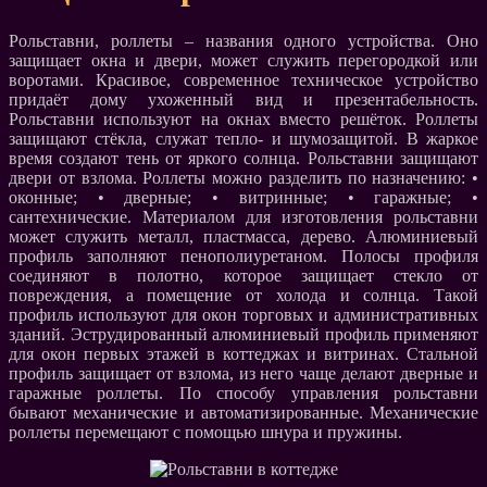
Рольставни, роллеты – названия одного устройства. Оно
защищает окна и двери, может служить перегородкой или
воротами. Красивое, современное техническое устройство
придаёт дому ухоженный вид и презентабельность.
Рольставни используют на окнах вместо решёток. Роллеты
защищают стёкла, служат тепло- и шумозащитой. В жаркое
время создают тень от яркого солнца. Рольставни защищают
двери от взлома. Роллеты можно разделить по назначению: •
оконные; • дверные; • витринные; • гаражные; •
сантехнические. Материалом для изготовления рольставни
может служить металл, пластмасса, дерево. Алюминиевый
профиль заполняют пенополиуретаном. Полосы профиля
соединяют в полотно, которое защищает стекло от
повреждения, а помещение от холода и солнца. Такой
профиль используют для окон торговых и административных
зданий. Эструдированный алюминиевый профиль применяют
для окон первых этажей в коттеджах и витринах. Стальной
профиль защищает от взлома, из него чаще делают дверные и
гаражные роллеты. По способу управления рольставни
бывают механические и автоматизированные. Механические
роллеты перемещают с помощью шнура и пружины.