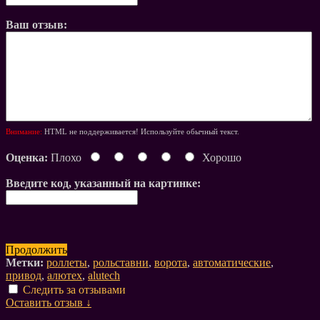
Ваш отзыв:
Внимание:
HTML не поддерживается! Используйте обычный текст.
Оценка:
Плохо
Хорошо
Введите код, указанный на картинке:
Продолжить
Метки:
роллеты
,
рольставни
,
ворота
,
автоматические
,
привод
,
алютех
,
alutech
Следить за отзывами
Оставить отзыв ↓