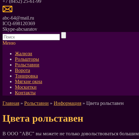
+7 (8452) 25-61-99
abc-64@mail.ru
ICQ-698120369
Skype-abcsaratov
Меню
Жалюзи
Рольшторы
Рольставни
Ворота
Тонировка
Мягкие окна
Москитки
Контакты
Главная
»
Рольставни
»
Информация
» Цвета рольставен
Цвета рольставен
В ООО "АВС" вы можете не только довольствоваться большим к