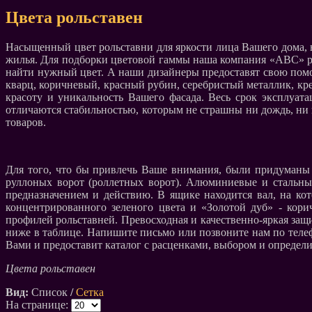
Цвета рольставен
Насыщенный цвет рольставни для яркости лица Вашего дома, 
жилья. Для подборки цветовой гаммы наша компания «АВС» р
найти нужный цвет. А наши дизайнеры предоставят свою помощ
кварц, коричневый, красный рубин, серебристый металлик, к
красоту и уникальность Вашего фасада. Весь срок эксплуат
отличаются стабильностью, которым не страшны ни дождь, ни 
товаров.
Для того, что бы привлечь Ваше внимания, были придуманы
руллоных ворот (роллетных ворот). Алюминиевые и стальны
предназначением и действию. В ящике находится вал, на ко
концентрированного зеленого цвета и «Золотой дуб» - кор
профилей рольставней. Превосходная и качественно-яркая защи
ниже в таблице. Напишите письмо или позвоните нам по тел
Вами и предоставит каталог с расценками, выбором и определи
Цвета рольставен
Вид:
Список
/
Сетка
На странице: