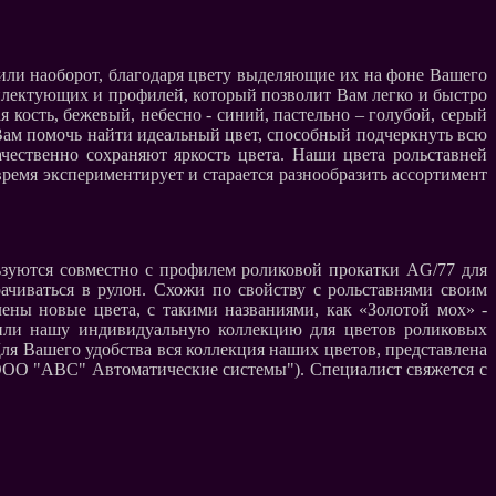
или наоборот, благодаря цвету выделяющие их на фоне Вашего
лектующих и профилей, который позволит Вам легко и быстро
кость, бежевый, небесно - синий, пастельно – голубой, серый
Вам помочь найти идеальный цвет, способный подчеркнуть всю
чественно сохраняют яркость цвета. Наши цвета рольставней
ремя экспериментирует и старается разнообразить ассортимент
зуются совместно с профилем роликовой прокатки AG/77 для
чиваться в рулон. Схожи по свойству с рольставнями своим
ены новые цвета, с такими названиями, как «Золотой мох» -
азили нашу индивидуальную коллекцию для цветов роликовых
Для Вашего удобства вся коллекция наших цветов, представлена
ООО "АВС" Автоматические системы"). Специалист свяжется с