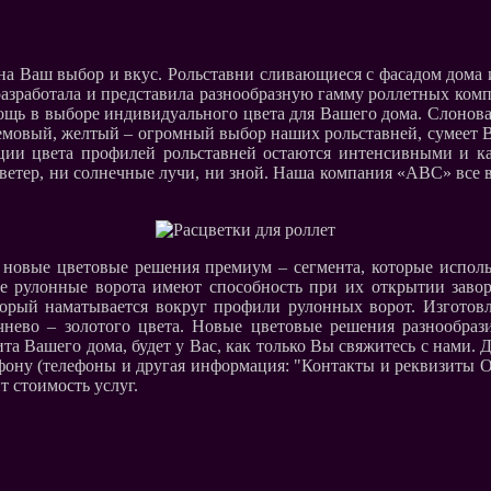
на Ваш выбор и вкус. Рольставни сливающиеся с фасадом дома 
азработала и представила разнообразную гамму роллетных комп
ь в выборе индивидуального цвета для Вашего дома. Слоновая 
ремовый, желтый – огромный выбор наших рольставней, сумеет 
ации цвета профилей рольставней остаются интенсивными и ка
ветер, ни солнечные лучи, ни зной. Наша компания «АВС» все в
 новые цветовые решения премиум – сегмента, которые исполь
е рулонные ворота имеют способность при их открытии завора
торый наматывается вокруг профили рулонных ворот. Изготовл
ичнево – золотого цвета. Новые цветовые решения разнообр
та Вашего дома, будет у Вас, как только Вы свяжитесь с нами. 
ефону (телефоны и другая информация: "Контакты и реквизиты 
т стоимость услуг.