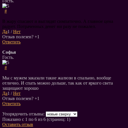
Гость.
#
В жару спасают и выглядят симпатично. А главное цена
радует. Потраченных денег ни разу не пожалел.
Да
1
/
Нет
Отзыв полезен?
+1
Ответить
Софья
Гость.
#
Мы с мужем заказали такие жалюзи в спальню, вообще
отлично. И спать можно дольше, так как от яркого света
защищают хорошо
Да
1
/
Нет
Отзыв полезен?
+1
Ответить
Упорядочить отзывы:
Показано с 1 по 6 из 6 (страниц: 1)
Оставить отзыв