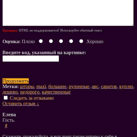
Внимание:
HTML не поддерживается! Используйте обычный текст.
Оценка:
Плохо
Хорошо
Введите код, указанный на картинке:
Продолжить
Метки:
шторы
,
maxi
,
большие
,
рулонные
,
авс
,
саратов
,
куплю
,
дешево
,
недорого
,
качественные
Следить за отзывами
Оставить отзыв ↓
Елена
Гость.
#
Скажите, пожалуйста, я вот хочу такие шторы к себе в