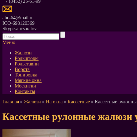
+7 (8452) 25-61-99
abc-64@mail.ru
ICQ-698120369
Skype-abcsaratov
Меню
Жалюзи
Рольшторы
Рольставни
Ворота
Тонировка
Мягкие окна
Москитки
Контакты
Главная
»
Жалюзи
»
На окна
»
Кассетные
» Кассетные рулонны
Кассетные рулонные жалюзи 