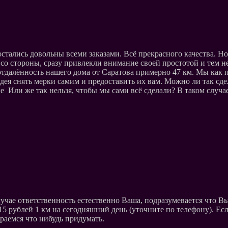
ались довольны всеми заказами. Всё прекрасного качества. Но д
 со стороны, сразу привлекли внимание своей простотой и тем 
 отдалённость нашего дома от Саратова примерно 47 км. Мы как 
идея снять мерки самим и предоставить их вам. Можно ли так сде
ие Или же так нельзя, чтобы мы сами всё сделали? В таком случ
случае ответственность естественно Ваша, подразумевается что В
5 рублей 1 км на сегодняшний день (уточните по телефону). Если
араемся что нибудь придумать.