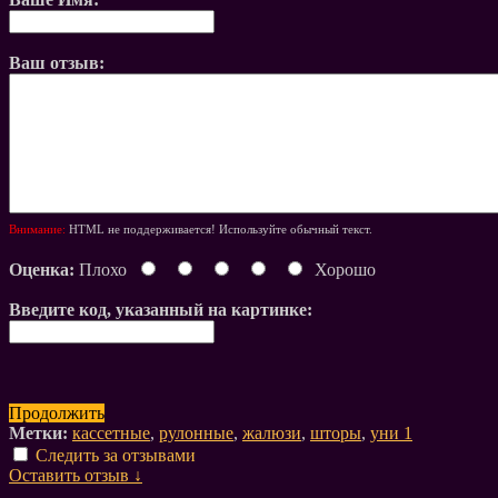
Ваш отзыв:
Внимание:
HTML не поддерживается! Используйте обычный текст.
Оценка:
Плохо
Хорошо
Введите код, указанный на картинке:
Продолжить
Метки:
кассетные
,
рулонные
,
жалюзи
,
шторы
,
уни 1
Следить за отзывами
Оставить отзыв ↓