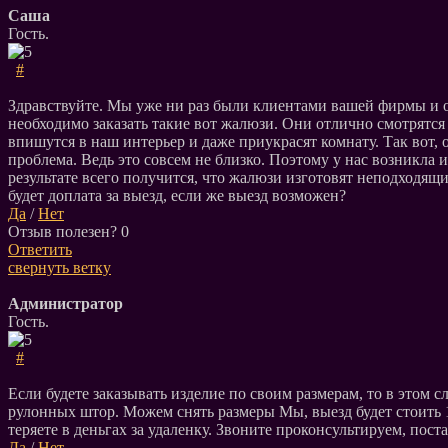
Саша
Гость.
#
Здравствуйте. Мы уже ни раз были клиентами вашей фирмы и ост
необходимо заказать такие вот жалюзи. Они отлично смотрятся
впишутся в наш интерьер и даже приукрасят комнату. Так вот,
проблема. Ведь это совсем не близко. Поэтому у нас возникла 
результате всего получится, что жалюзи изготовят неподходящ
будет доплата за выезд, если же выезд возможен?
Да
/
Нет
Отзыв полезен?
0
Ответить
свернуть ветку
Администратор
Гость.
#
Если будете заказывать изделие по своим размерам, то в этом 
рулонных штор. Можем снять размеры Мы, выезд будет стоить 1
теряете в деньгах за удаленку. Звоните проконсультируем, пост
Да
/
Нет