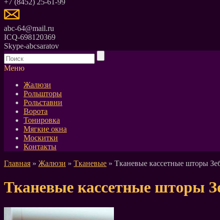
+7 (8452) 25-61-99
abc-64@mail.ru
ICQ-698120369
Skype-abcsaratov
Меню
Жалюзи
Рольшторы
Рольставни
Ворота
Тонировка
Мягкие окна
Москитки
Контакты
Главная
»
Жалюзи
»
Тканевые
» Тканевые кассетные шторы Зеб
Тканевые кассетные шторы Зе