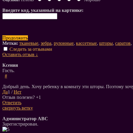
Введите код, указанный на картинке:
Продолжить
Метки:
тканевые
,
зебра
,
рулонные
,
кассетные
,
шторы
,
саратов
,
Следить за отзывами
Оставить отзыв ↓
Ксения
Гость.
#
Добрый день. Хочу ребенку в комнату эти шторы. Поэтому хоч
Да
1
/
Нет
Отзыв полезен?
+1
Ответить
свернуть ветку
Администратор АВС
Зарегистрирован.